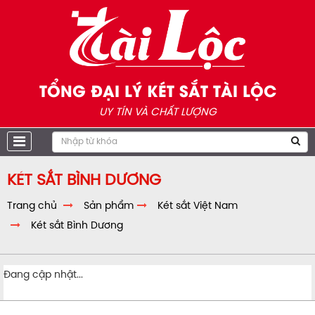
TỔNG ĐẠI LÝ KÉT SẮT TÀI LỘC
UY TÍN VÀ CHẤT LƯỢNG
KÉT SẮT BÌNH DƯƠNG
Trang chủ
Sản phẩm
Két sắt Việt Nam
Két sắt Bình Dương
Đang cập nhật...