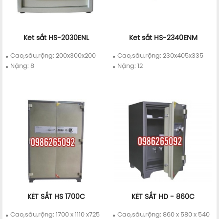
Két sắt HS-2030ENL
Két sắt HS-2340ENM
Chi tiết
Mua ngay
Chi tiết
Mua ngay
Cao,sâu,rộng: 200x300x200
Cao,sâu,rộng: 230x405x335
Nặng: 8
Nặng: 12
KÉT SẮT HS 1700C
KÉT SẮT HD - 860C
Chi tiết
Mua ngay
Chi tiết
Mua ngay
Cao,sâu,rộng: 1700 x 1110 x725
Cao,sâu,rộng: 860 x 580 x 540