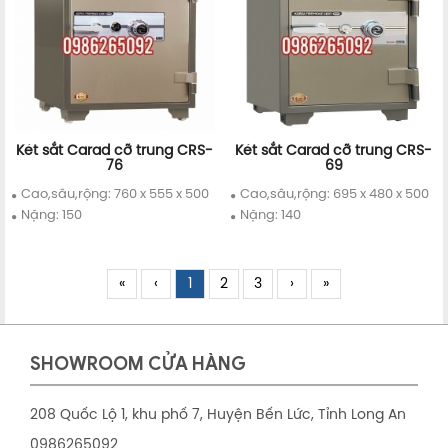
Két sắt Carad cỡ trung CRS-
Két sắt Carad cỡ trung CRS-
76
69
Chi tiết
Mua ngay
Chi tiết
Mua ngay
Cao,sâu,rộng: 760 x 555 x 500
Cao,sâu,rộng: 695 x 480 x 500
Nặng: 150
Nặng: 140
«
‹
1
2
3
›
»
SHOWROOM CỬA HÀNG
208 Quốc Lộ 1, khu phố 7, Huyện Bến Lức, Tỉnh Long An
0986265092