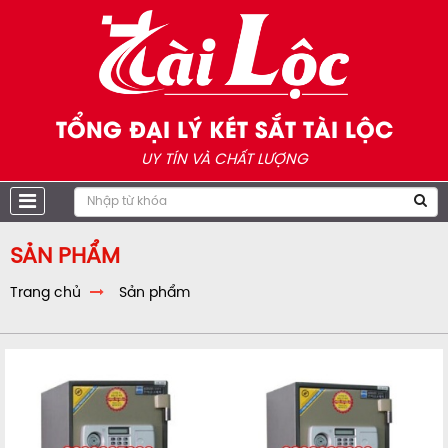
TỔNG ĐẠI LÝ KÉT SẮT TÀI LỘC
UY TÍN VÀ CHẤT LƯỢNG
SẢN PHẨM
Trang chủ
Sản phẩm