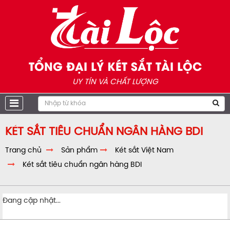
TỔNG ĐẠI LÝ KÉT SẮT TÀI LỘC
UY TÍN VÀ CHẤT LƯỢNG
KÉT SẮT TIÊU CHUẨN NGÂN HÀNG BDI
Trang chủ
Sản phẩm
Két sắt Việt Nam
Két sắt tiêu chuẩn ngân hàng BDI
Đang cập nhật...