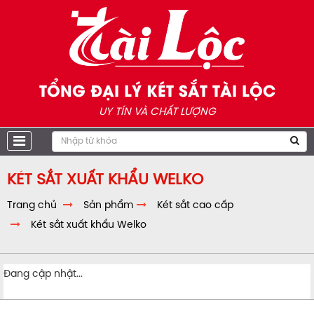
TỔNG ĐẠI LÝ KÉT SẮT TÀI LỘC
UY TÍN VÀ CHẤT LƯỢNG
KÉT SẮT XUẤT KHẨU WELKO
Trang chủ
Sản phẩm
Két sắt cao cấp
Két sắt xuất khẩu Welko
Đang cập nhật...