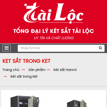
TỔNG ĐẠI LÝ KÉT SẮT TÀI LỘC
UY TÍN VÀ CHẤT LƯỢNG
KÉT SẮT TRONG KÉT
Trang chủ
Sản phẩm
Két sắt Hanmi
Két sắt trong két