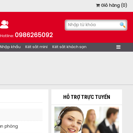
Giỏ hàng (0)
Két sắt HS - 52C
0986265092
Chi tiết
Mua ngay
Hotline:
Cao,sâu,rộng: 520 x 430 x 525
Nặng: 90
 Nhập khẩu
Két sắt mini
Két sắt khách sạn
HỖ TRỢ TRỰC TUYẾN
Két sắt HS - 52E
Chi tiết
Mua ngay
văn phòng
Cao,sâu,rộng: 520 x 430 x 525