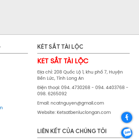
G
KÉT SẮT TÀI LỘC
Két sắt HS-2030ENL
Chi tiết
Mua ngay
Cao,sâu,rộng: 200x300x200
KÉT SẮT TÀI LỘC
Nặng: 8
Địa chỉ: 208 Quốc Lộ 1, khu phố 7, Huyện
Bến Lức, Tỉnh Long An
Điện thoại: 094. 4730268 - 094. 4403768 -
098. 6265092
Email: ncatnguyen@gmail.com
in
Website: Ketsatbenluclongan.com
LIÊN KẾT CỦA CHÚNG TÔI