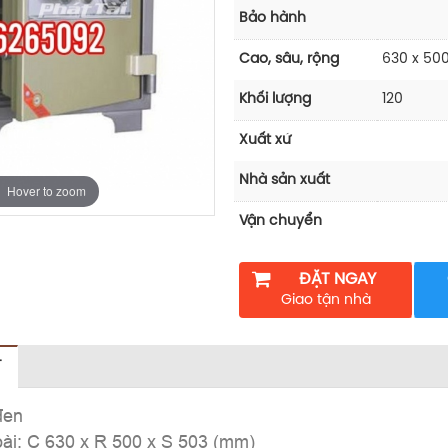
Bảo hành
Cao, sâu, rộng
630 x 500
Khối lượng
120
Xuất xứ
Nhà sản xuất
Hover to zoom
Vận chuyển
ĐẶT NGAY
Giao tận nhà
T
đen
oài: C 630 x R 500 x S 503 (mm)