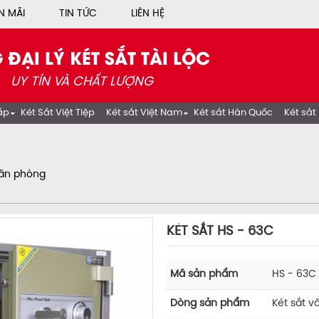
N MÃI
TIN TỨC
LIÊN HỆ
 ĐẠI LÝ KÉT SẮT TÀI LỘC
UY TÍN VÀ CHẤT LƯỢNG
ấp
Két Sắt Việt Tiệp
Két sắt Việt Nam
Két sắt Hàn Quốc
Két sắt
văn phòng
KÉT SẮT HS - 63C
Mã sản phẩm
HS - 63C
Dòng sản phẩm
Két sắt 