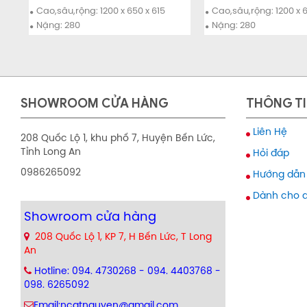
Chi tiết
Mua ngay
Chi tiết
Cao,sâu,rộng: 1200 x 650 x 615
Cao,sâu,rộng: 1200 x 6
Nặng: 280
Nặng: 280
SHOWROOM CỬA HÀNG
THÔNG TI
Liên Hệ
208 Quốc Lộ 1, khu phố 7, Huyện Bến Lức,
Tỉnh Long An
Hỏi đáp
0986265092
Hướng dẫn
Dành cho 
Showroom cửa hàng
208 Quốc Lộ 1, KP 7, H Bến Lức, T Long
An
Hotline: 094. 4730268 - 094. 4403768 -
098. 6265092
Email:ncatnguyen@gmail.com