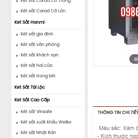
Két sắt Carad Cỡ Trung
Két sắt Carad Cỡ Lớn
Két Sắt Hanmi
Két sắt gia đình
Két sắt văn phòng
Két sắt khách sạn
Két sắt hai cửa
Két sắt trong két
Két Sắt Tài Lộc
Két Sắt Cao Cấp
Két sắt Vinsafe
THÔNG TIN CHI TIẾ
Két sắt xuất khẩu Welko
Màu sắc: Xám 
Két sắt Nhật Bản
- Kích thước ng