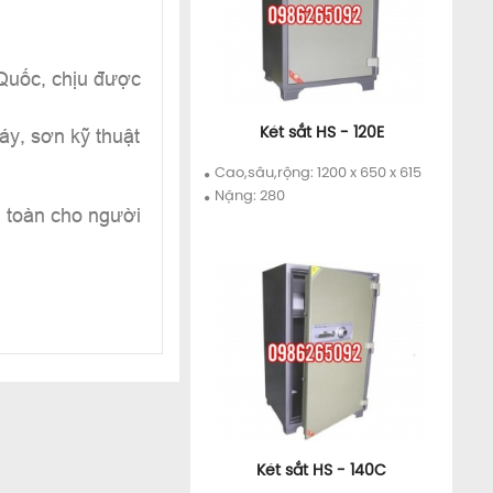
Quốc, chịu được
áy, sơn kỹ thuật
Két sắt HS - 120E
Chi tiết
Mua ngay
Cao,sâu,rộng: 1200 x 650 x 615
Nặng: 280
n toàn cho người
Két sắt HS - 140C