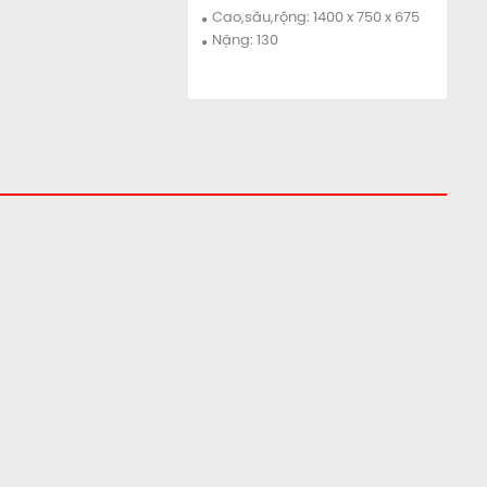
Chi tiết
Mua ngay
Cao,sâu,rộng: 1400 x 750 x 675
Nặng: 130
Két sắt HS-2535EN
Chi tiết
Mua ngay
Cao,sâu,rộng: 250x350x250
Nặng: 10