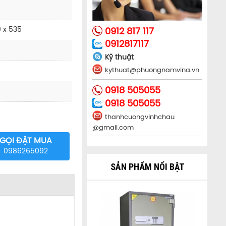
Nặng: 90
 x 535
0912 817 117
0912817117
Kỹ thuật
kythuat@phuongnamvina.vn
0918 505055
0918 505055
thanhcuongvinhchau
@gmail.com
Két sắt HS - 120C
GỌI ĐẶT MUA
Chi tiết
Mua ngay
Cao,sâu,rộng: 1200 x 650 x 615
0986265092
Nặng: 280
SẢN PHẨM NỔI BẬT