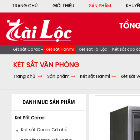
TRANG CHỦ
GIỚI THIỆU
SẢN PHẨM
KHUYẾ
TỔNG
Két sắt Carad
Két sắt Hanmi
Két sắt Tài Lộc
Két sắt cao c
KÉT SẮT VĂN PHÒNG
Trang chủ
Sản phẩm
Két sắt Hanmi
Két sắt 
DANH MỤC SẢN PHẨM
Két Sắt Carad
Két sắt Carad Cỡ nhỏ